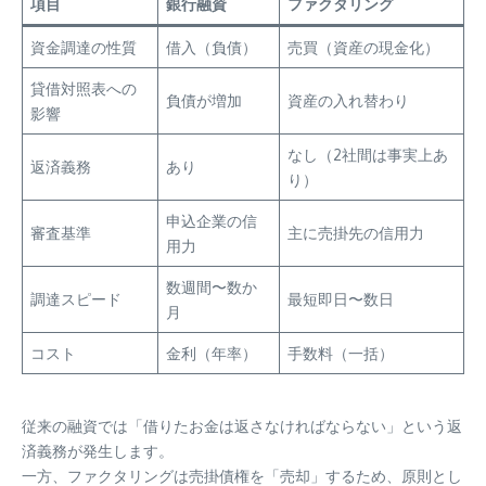
項目
銀行融資
ファクタリング
資金調達の性質
借入（負債）
売買（資産の現金化）
貸借対照表への
負債が増加
資産の入れ替わり
影響
なし（2社間は事実上あ
返済義務
あり
り）
申込企業の信
審査基準
主に売掛先の信用力
用力
数週間〜数か
調達スピード
最短即日〜数日
月
コスト
金利（年率）
手数料（一括）
従来の融資では「借りたお金は返さなければならない」という返
済義務が発生します。
一方、ファクタリングは売掛債権を「売却」するため、原則とし