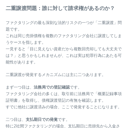
二重譲渡問題：誰に対して請求権があるのか？
ファクタリングの最も深刻な法的リスクの一つが「二重譲渡」問
題です。
これは同じ売掛債権を複数のファクタリング会社に譲渡してしま
うケースを指します。
一見すると「目に見えない資産だから複数回売却しても大丈夫で
は？」と思うかもしれませんが、これは実は犯罪行為にあたる可
能性があります。
二重譲渡が発覚するメカニズムには主に二つあります。
まず一つ目は、
法務局での登記確認
です。
ファクタリング会社の多くは、取引前に法務局で「概要記録事項
証明書」を取得し、債権譲渡登記の有無を確認します。
すでに他社に譲渡済みの場合、ここで発覚することになります。
二つ目は、
支払期日での発覚
です。
特に2社間ファクタリングの場合、支払期日に売掛先から入金さ