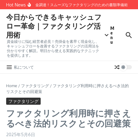
Skip to content
Hot News
最短1日で資金調達！スムーズなファクタリングのための書類準備術
事業
今日からできるキャッシュフ
ロー革命｜ファクタリング活
M
e
用術
n
u
資金繰りに悩む経営者必見！売掛金を素早く現金化し、
キャッシュフローを改善するファクタリングの活用法を
分かりやすく解説。明日から使える実践的なテクニック
を提供します。
私について
Home
/
ファクタリング
/
ファクタリング利用時に押さえるべき法的
リスクとその回避策
ファクタリング
ファクタリング利用時に押さえ
るべき法的リスクとその回避策
2025年5月6日